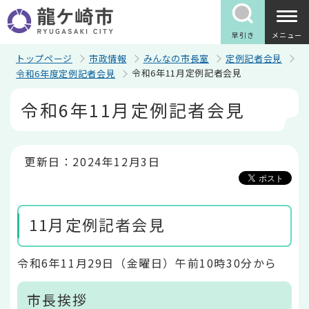
こ
の
ペ
早引き
メニュー
ー
ジ
トップページ
市政情報
みんなの市長室
定例記者会見
の
令和6年11月定例記者会見
令和6年度定例記者会見
先
頭
本
令和6年11月定例記者会見
で
文
す
こ
こ
か
ら
更新日：2024年12月3日
11月定例記者会見
令和6年11月29日（金曜日）午前10時30分から
市長挨拶