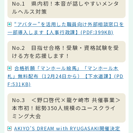
No.1 県内初！本音が話しやすいメンタ
ルヘルス対策
“アバター”を活用した職員向け外部相談窓口を
一部導入します【人事行政課】(PDF:399KB)
No.2 目指せ合格！受験・資格試験を受
ける方を応援します！
合格祈願「マンホール絵馬」「マンホール木
札」無料配布（12月24日から）【下水道課】(PD
F:531KB)
No.3 ＜野口啓代×龍ケ崎市 共催事業＞
本市初！総勢350人規模のユースクライ
ミング大会
AKIYO’S DREAM with RYUGASAKI開催決定