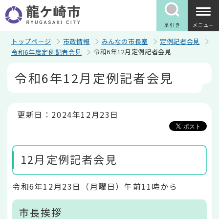
こ
の
ペ
早引き
メニュー
ー
ジ
トップページ
市政情報
みんなの市長室
定例記者会見
の
令和6年12月定例記者会見
令和6年度定例記者会見
先
頭
本
令和6年12月定例記者会見
で
文
す
こ
こ
か
ら
更新日：2024年12月23日
12月定例記者会見
令和6年12月23日（月曜日）午前11時から
市長挨拶