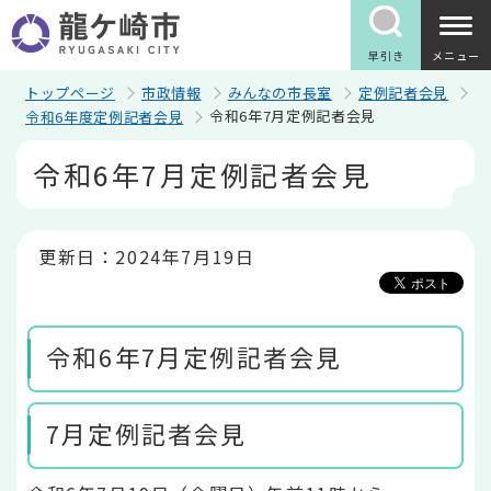
こ
の
ペ
早引き
メニュー
ー
ジ
トップページ
市政情報
みんなの市長室
定例記者会見
の
令和6年7月定例記者会見
令和6年度定例記者会見
先
頭
本
令和6年7月定例記者会見
で
文
す
こ
こ
か
ら
更新日：2024年7月19日
令和6年7月定例記者会見
7月定例記者会見