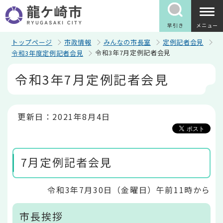
こ
の
ペ
早引き
メニュー
ー
ジ
トップページ
市政情報
みんなの市長室
定例記者会見
の
令和3年7月定例記者会見
令和3年度定例記者会見
先
頭
本
令和3年7月定例記者会見
で
文
す
こ
こ
か
ら
更新日：2021年8月4日
7月定例記者会見
令和3年7月30日（金曜日）午前11時から
市長挨拶