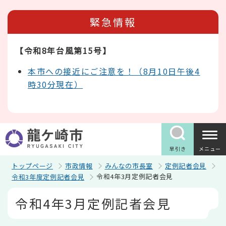
こ
の
緊急情報
ペ
ー
ジ
【令和8年台風第15号】
の
先
頭
本市への接近にご注意を！（8月10日午後4
で
時30分現在）
す
早引き
メニュー
トップページ
市政情報
みんなの市長室
定例記者会見
令和4年3月定例記者会見
令和3年度定例記者会見
本
令和4年3月定例記者会見
文
こ
こ