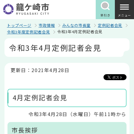
こ
の
ペ
早引き
メニュー
ー
ジ
トップページ
市政情報
みんなの市長室
定例記者会見
の
令和3年4月定例記者会見
令和3年度定例記者会見
先
頭
本
令和3年4月定例記者会見
で
文
す
こ
こ
か
ら
更新日：2021年4月28日
4月定例記者会見
令和3年4月28日（水曜日）午前11時から
市長挨拶