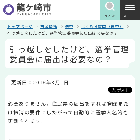
こ
の
ペ
早引き
メニュー
ー
ジ
トップページ
市政情報
選挙
よくある質問（選挙）
の
引っ越しをしたけど、選挙管理委員会に届出は必要なの？
先
本
頭
引っ越しをしたけど、選挙管理
文
で
こ
す
委員会に届出は必要なの？
こ
か
ら
更新日：2018年3月1日
必要ありません。住民票の届出をすれば登録また
は抹消の要件にしたがって自動的に選挙人名簿も
更新されます。