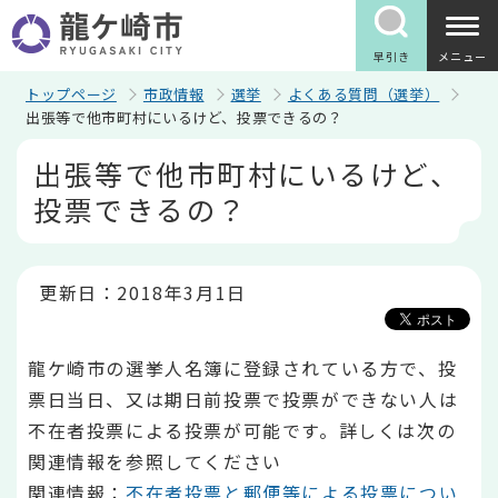
こ
の
ペ
早引き
メニュー
ー
ジ
トップページ
市政情報
選挙
よくある質問（選挙）
の
出張等で他市町村にいるけど、投票できるの？
先
本
頭
出張等で他市町村にいるけど、
文
で
こ
す
投票できるの？
こ
か
ら
更新日：2018年3月1日
龍ケ崎市の選挙人名簿に登録されている方で、投
票日当日、又は期日前投票で投票ができない人は
不在者投票による投票が可能です。詳しくは次の
関連情報を参照してください
関連情報：
不在者投票と郵便等による投票につい