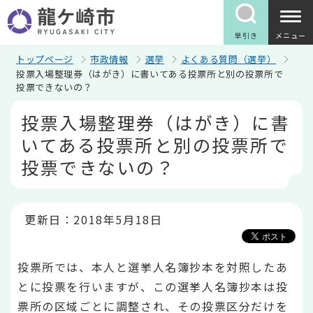
こ
の
ペ
早引き
メニュー
ー
ジ
トップページ
市政情報
選挙
よくある質問（選挙）
の
投票入場整理券（はがき）に書いてある投票所と別の投票所で
先
投票できないの？
頭
で
本
投票入場整理券（はがき）に書
す
文
こ
いてある投票所と別の投票所で
こ
か
投票できないの？
ら
更新日：2018年5月18日
投票所では、本人と選挙人名簿抄本を対照したあ
とに投票を行いますが、この選挙人名簿抄本は投
票所の区域ごとに調整され、その投票区分だけを