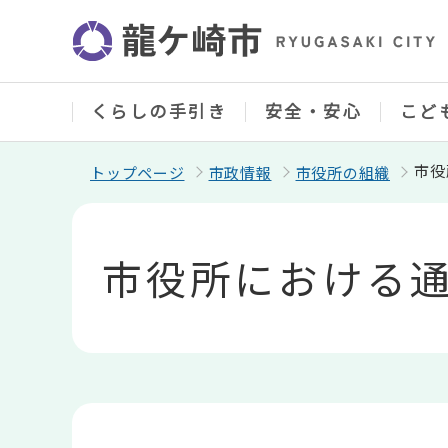
こ
の
ペ
ー
ジ
の
くらしの手引き
安全・安心
こど
先
頭
で
市役
トップページ
市政情報
市役所の組織
す
本
文
こ
市役所における
こ
か
ら