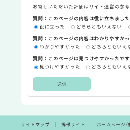
お寄せいただいた評価はサイト運営の参考
テ
質問：このページの内容は役に立ちました
ン
役に立った
どちらともいえない
ツ
質問：このページの内容はわかりやすかっ
評
わかりやすかった
どちらともいえ
価
質問：このページは見つけやすかったです
エ
見つけやすかった
どちらともいえ
リ
ア
本
文
こ
こ
ま
サイトマップ
携帯サイト
ホームページ
で