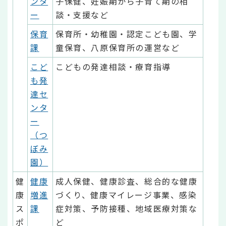
ンタ
子保健、妊娠期から子育て期の相
ー
談・支援など
保育
保育所・幼稚園・認定こども園、学
課
童保育、八原保育所の運営など
こど
こどもの発達相談・療育指導
も発
達セ
ンタ
ー
（つ
ぼみ
園）
健
健康
成人保健、健康診査、総合的な健康
康
増進
づくり、健康マイレージ事業、感染
ス
課
症対策、予防接種、地域医療対策な
ポ
ど