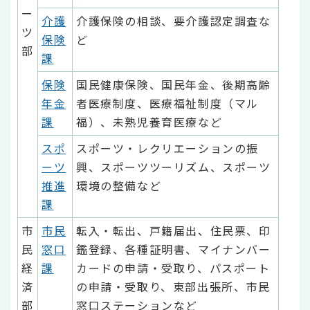
ー
介護
介護保険の相談、要介護認定調査な
ツ
保険
ど
部
課
保険
国民健康保険、国民年金、後期高齢
年金
者医療制度、医療福祉制度（マル
課
福）、未熟児養育医療など
スポ
スポーツ・レクリエーションの振
ーツ
興、スポーツツーリズム、スポーツ
推進
環境の整備など
課
市
市民
転入・転出、戸籍届出、住民票、印
民
窓口
鑑登録、各種証明書、マイナンバー
経
課
カードの申請・受取り、パスポート
済
の申請・受取り、東部出張所、市民
部
窓口ステーションなど