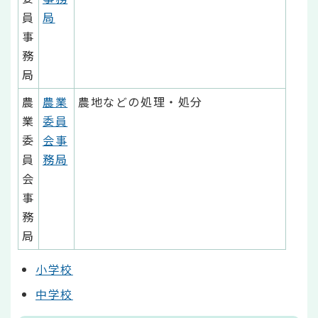
員
局
事
務
局
農
農業
農地などの処理・処分
業
委員
委
会事
員
務局
会
事
務
局
小学校
中学校