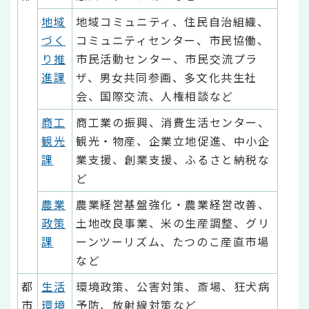
地域
地域コミュニティ、住民自治組織、
づく
コミュニティセンター、市民協働、
り推
市民活動センター、市民交流プラ
進課
ザ、男女共同参画、多文化共生社
会、国際交流、人権相談など
商工
商工業の振興、消費生活センター、
観光
観光・物産、企業立地促進、中小企
課
業支援、創業支援、ふるさと納税な
ど
農業
農業経営基盤強化・農業経営改善、
政策
土地改良事業、米の生産調整、グリ
課
ーンツーリズム、たつのこ産直市場
など
都
生活
環境政策、公害対策、斎場、狂犬病
市
環境
予防、放射線対策など