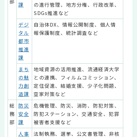
部
課
の進行管理、地方分権、行政改革、
SDGs推進など
デジ
自治体DX、情報公開制度、個人情
タル
報保護制度、統計調査など
都市
推進
課
まち
地域資源の活用推進、流通経済大学
の魅
との連携、フィルムコミッション、
力創
定住促進、結婚支援、少子化問題、
造課
空家対策など
総
防災
危機管理、防災、消防、防犯対策、
務
安全
防犯ステーション、交通安全、犯罪
部
課
被害者支援など
人事
法制執務、選挙、公文書管理、非核