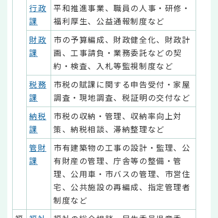
行政
平和推進事業、職員の人事・研修・
課
福利厚生、公益通報制度など
財政
市の予算編成、財政健全化、財政計
課
画、工事請負・業務委託などの契
約・検査、入札等監視制度など
税務
市税の賦課に関する申告受付・家屋
課
調査・現地調査、税証明の交付など
納税
市税の収納・管理、収納率向上対
課
策、納税相談、滞納整理など
管財
市有建築物の工事の設計・監理、公
課
有財産の管理、庁舎等の整備・管
理、公用車・市バスの管理、市営住
宅、公共施設の再編成、指定管理者
制度など