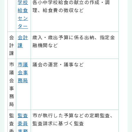
学校
各小中学校給食の献立の作成・調
給食
理、給食費の徴収など
セン
ター
会
会計
歳入・歳出予算に係る出納、指定金
計
課
融機関など
課
市
市議
議会の運営・議事など
議
会事
会
務局
事
務
局
監
監査
市が執行した予算などの定期監査、
査
委員
監査請求に基づく監査
委
事務