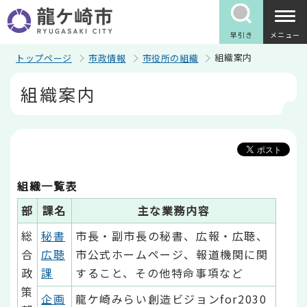
こ
の
ペ
早引き
メニュー
ー
ジ
組織案内
トップページ
市政情報
市役所の組織
の
本
先
組織案内
文
頭
こ
で
こ
す
か
ら
組織一覧表
部
課名
主な業務内容
総
秘書
市長・副市長の秘書、広報・広聴、
合
広聴
市公式ホームページ、報道機関に関
政
課
すること、その他特命事項など
策
企画
龍ケ崎みらい創造ビジョンfor2030