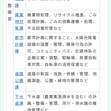
整
課
備
廃棄
廃棄物処理、リサイクル推進、ごみ
部
物対
処理計画、ごみの収集運搬・処理、
策課
不法投棄対策など
都市
都市計画に関すること、太陽光発電
計画
設備の設置・管理、開発行為の許
課
可、コミュニティバス、交通体系の
企画立案・調整、駐輪場、放置自転
車対策、自転車の活用促進など
道路
道路の新設・改良・修繕・管理、地
公園
籍調査、公園・緑地の管理など
課
下水
下水道（農業集落排水を含む）の計
道課
画・整備・管理、河川・排水路の維
持管理など