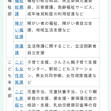
福
福祉
福祉の総合相談、民生委員児童委
祉
総務
員、災害援護、高齢福祉サービス、
部
課
成年後見制度の利用促進など
障が
障がい者の福祉、障がい者自立支
い福
援、地域生活支援など
祉課
保護
生活保護に関すること、生活困窮者
課
自立支援
こ
こど
子育て支援、さんさん館子育て支援
ど
も女
センター、駅前こどもステーショ
も
性政
ン、男女共同参画、女性政策推進な
未
策課
ど
来
こど
児童手当、児童扶養手当、ひとり親
部
も家
家庭の支援、要支援・要保護児童の
庭セ
相談・支援、乳幼児健康診査等の母