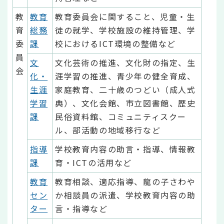
教
教育
教育委員会に関すること、児童・生
育
総務
徒の就学、学校施設の維持管理、学
委
課
校におけるICT環境の整備など
員
文
文化芸術の推進、文化財の指定、生
会
化・
涯学習の推進、青少年の健全育成、
生涯
家庭教育、二十歳のつどい（成人式
学習
典）、文化会館、市立図書館、歴史
課
民俗資料館、コミュニティスクー
ル、部活動の地域移行など
指導
学校教育内容の助言・指導、情報教
課
育・ICTの活用など
教育
教育相談、適応指導、龍の子さわや
セン
か相談員の派遣、学校教育内容の助
ター
言・指導など