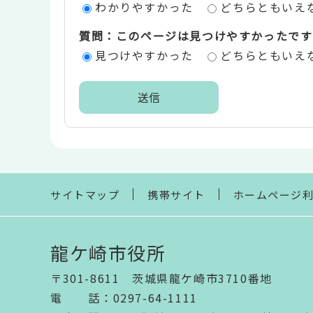
わかりやすかった
どちらともいえ
価
質問：このページは見つけやすかったです
エ
見つけやすかった
どちらともいえ
リ
ア
本
文
こ
こ
ま
サイトマップ
携帯サイト
ホームページ
で
龍ケ崎市役所
〒301-8611 茨城県龍ケ崎市3710番地
電話
：
0297-64-1111