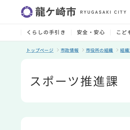
こ
の
ペ
ー
ジ
の
くらしの手引き
安全・安心
こど
先
頭
で
トップページ
市政情報
市役所の組織
組織
す
本
文
こ
スポーツ推進課
こ
か
ら