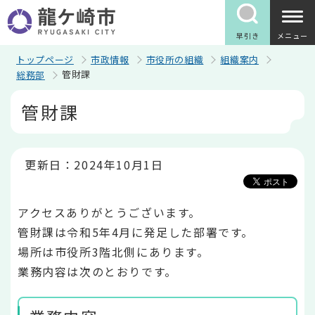
こ
の
ペ
早引き
メニュー
ー
ジ
トップページ
市政情報
市役所の組織
組織案内
の
管財課
総務部
先
頭
本
管財課
で
文
す
こ
こ
か
ら
更新日：2024年10月1日
アクセスありがとうございます。
管財課は令和5年4月に発足した部署です。
場所は市役所3階北側にあります。
業務内容は次のとおりです。