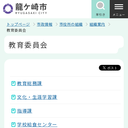
こ
の
ペ
早引き
メニュー
ー
ジ
トップページ
市政情報
市役所の組織
組織案内
の
教育委員会
先
本
頭
教育委員会
文
で
こ
す
こ
か
ら
教育総務課
文化・生涯学習課
指導課
学校給食センター