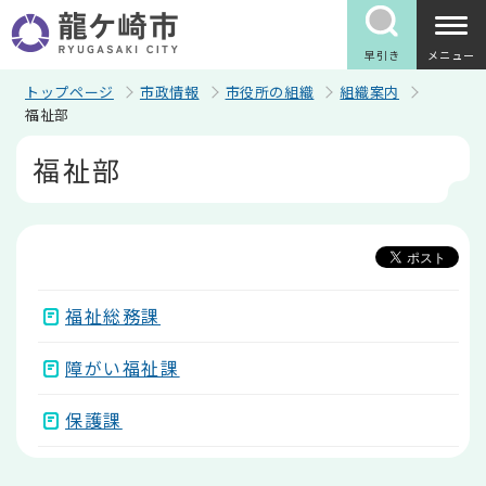
こ
の
ペ
早引き
メニュー
ー
ジ
トップページ
市政情報
市役所の組織
組織案内
の
福祉部
先
本
頭
福祉部
文
で
こ
す
こ
か
ら
福祉総務課
障がい福祉課
保護課
本
文