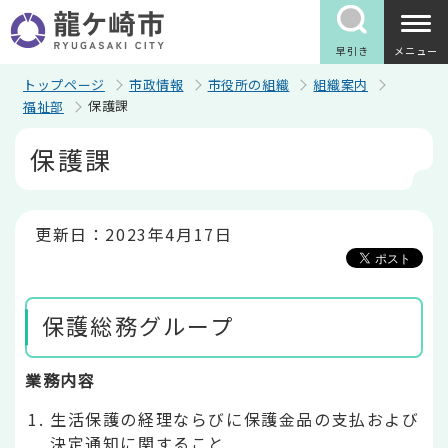
こ
の
ペ
早引き
メニュー
ー
ジ
トップページ
市政情報
市役所の組織
組織案内
の
保護課
福祉部
先
頭
本
保護課
で
文
す
こ
こ
か
ら
更新日：2023年4月17日
保護総務グループ
業務内容
生活保護の経理ならびに保護金品の支払および
決定通知に関すること