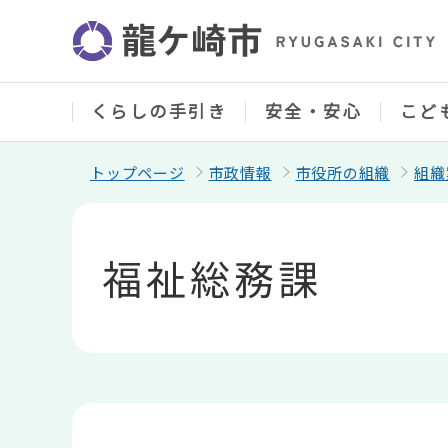
こ
の
ペ
ー
ジ
の
くらしの手引き
安全・安心
こど
先
頭
で
トップページ
市政情報
市役所の組織
組織
す
本
文
こ
福祉総務課
こ
か
ら