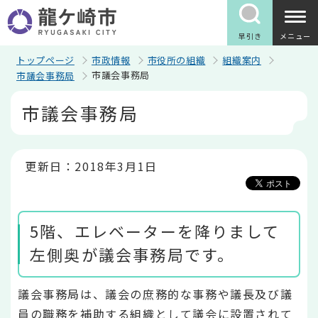
こ
の
ペ
早引き
メニュー
ー
ジ
トップページ
市政情報
市役所の組織
組織案内
の
市議会事務局
市議会事務局
先
頭
本
市議会事務局
で
文
す
こ
こ
か
ら
更新日：2018年3月1日
5階、エレベーターを降りまして
左側奥が議会事務局です。
議会事務局は、議会の庶務的な事務や議長及び議
員の職務を補助する組織として議会に設置されて