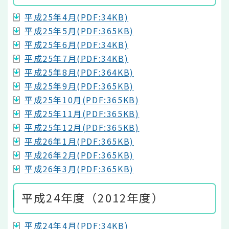
平成25年4月(PDF:34KB)
平成25年5月(PDF:365KB)
平成25年6月(PDF:34KB)
平成25年7月(PDF:34KB)
平成25年8月(PDF:364KB)
平成25年9月(PDF:365KB)
平成25年10月(PDF:365KB)
平成25年11月(PDF:365KB)
平成25年12月(PDF:365KB)
平成26年1月(PDF:365KB)
平成26年2月(PDF:365KB)
平成26年3月(PDF:365KB)
平成24年度（2012年度）
平成24年4月(PDF:34KB)