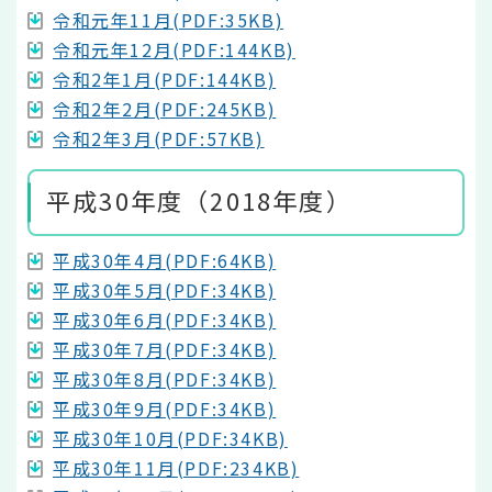
令和元年11月(PDF:35KB)
令和元年12月(PDF:144KB)
令和2年1月(PDF:144KB)
令和2年2月(PDF:245KB)
令和2年3月(PDF:57KB)
平成30年度（2018年度）
平成30年4月(PDF:64KB)
平成30年5月(PDF:34KB)
平成30年6月(PDF:34KB)
平成30年7月(PDF:34KB)
平成30年8月(PDF:34KB)
平成30年9月(PDF:34KB)
平成30年10月(PDF:34KB)
平成30年11月(PDF:234KB)