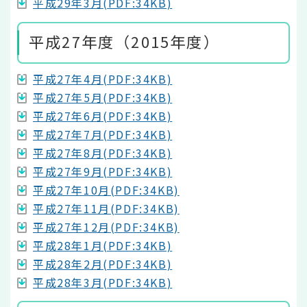
平成29年3月(PDF:34KB)
平成27年度（2015年度）
平成27年4月(PDF:34KB)
平成27年5月(PDF:34KB)
平成27年6月(PDF:34KB)
平成27年7月(PDF:34KB)
平成27年8月(PDF:34KB)
平成27年9月(PDF:34KB)
平成27年10月(PDF:34KB)
平成27年11月(PDF:34KB)
平成27年12月(PDF:34KB)
平成28年1月(PDF:34KB)
平成28年2月(PDF:34KB)
平成28年3月(PDF:34KB)