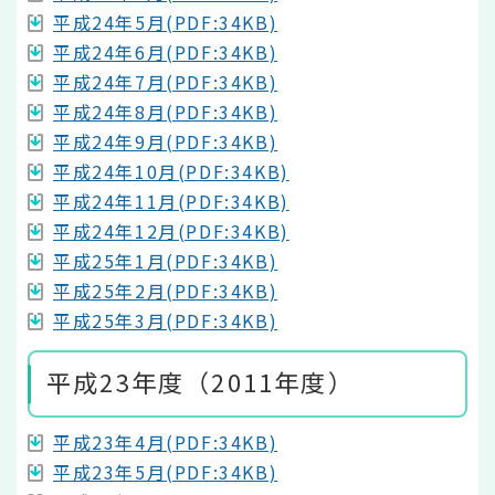
平成24年5月(PDF:34KB)
平成24年6月(PDF:34KB)
平成24年7月(PDF:34KB)
平成24年8月(PDF:34KB)
平成24年9月(PDF:34KB)
平成24年10月(PDF:34KB)
平成24年11月(PDF:34KB)
平成24年12月(PDF:34KB)
平成25年1月(PDF:34KB)
平成25年2月(PDF:34KB)
平成25年3月(PDF:34KB)
平成23年度（2011年度）
平成23年4月(PDF:34KB)
平成23年5月(PDF:34KB)