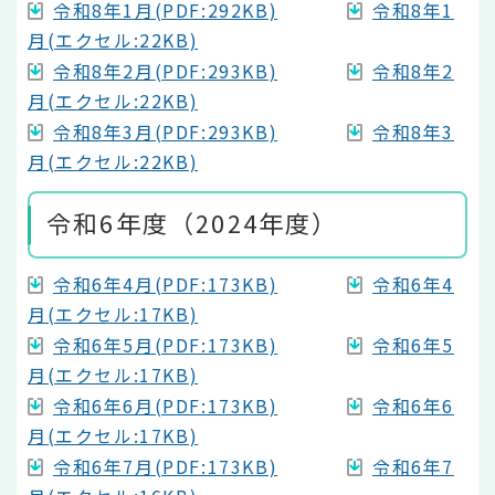
令和8年1月(PDF:292KB)
令和8年1
月(エクセル:22KB)
令和8年2月(PDF:293KB)
令和8年2
月(エクセル:22KB)
令和8年3月(PDF:293KB)
令和8年3
月(エクセル:22KB)
令和6年度（2024年度）
令和6年4月(PDF:173KB)
令和6年4
月(エクセル:17KB)
令和6年5月(PDF:173KB)
令和6年5
月(エクセル:17KB)
令和6年6月(PDF:173KB)
令和6年6
月(エクセル:17KB)
令和6年7月(PDF:173KB)
令和6年7