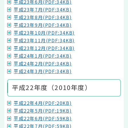
平成23年6月(PDF:34KB)
平成23年7月(PDF:34KB)
平成23年8月(PDF:34KB)
平成23年9月(PDF:34KB)
平成23年10月(PDF:34KB)
平成23年11月(PDF:34KB)
平成23年12月(PDF:34KB)
平成24年1月(PDF:34KB)
平成24年2月(PDF:34KB)
平成24年3月(PDF:34KB)
平成22年度（2010年度）
平成22年4月(PDF:20KB)
平成22年5月(PDF:19KB)
平成22年6月(PDF:59KB)
平成22年7月(PDF:59KB)