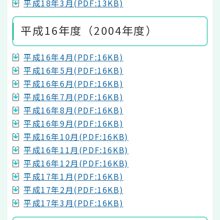
平成18年3月(PDF:13KB)
平成16年度（2004年度）
平成16年4月(PDF:16KB)
平成16年5月(PDF:16KB)
平成16年6月(PDF:16KB)
平成16年7月(PDF:16KB)
平成16年8月(PDF:16KB)
平成16年9月(PDF:16KB)
平成16年10月(PDF:16KB)
平成16年11月(PDF:16KB)
平成16年12月(PDF:16KB)
平成17年1月(PDF:16KB)
平成17年2月(PDF:16KB)
平成17年3月(PDF:16KB)