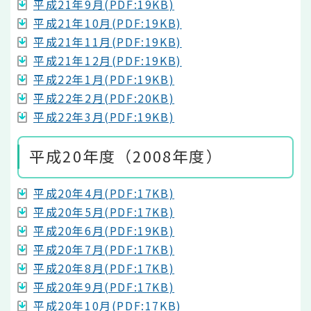
平成21年9月(PDF:19KB)
平成21年10月(PDF:19KB)
平成21年11月(PDF:19KB)
平成21年12月(PDF:19KB)
平成22年1月(PDF:19KB)
平成22年2月(PDF:20KB)
平成22年3月(PDF:19KB)
平成20年度（2008年度）
平成20年4月(PDF:17KB)
平成20年5月(PDF:17KB)
平成20年6月(PDF:19KB)
平成20年7月(PDF:17KB)
平成20年8月(PDF:17KB)
平成20年9月(PDF:17KB)
平成20年10月(PDF:17KB)