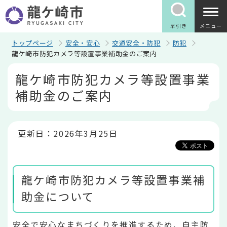
こ
の
ペ
早引き
メニュー
ー
ジ
トップページ
安全・安心
交通安全・防犯
防犯
の
龍ケ崎市防犯カメラ等設置事業補助金のご案内
先
本
頭
龍ケ崎市防犯カメラ等設置事業
文
で
こ
す
補助金のご案内
こ
か
ら
更新日：2026年3月25日
龍ケ崎市防犯カメラ等設置事業補
助金について
安全で安心なまちづくりを推進するため、自主防