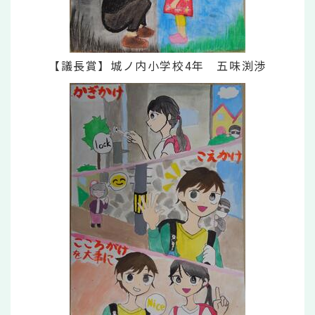
【議長賞】城ノ内小学校4年 五味渕渉