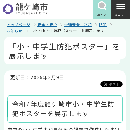
こ
の
ペ
早引き
メニュー
ー
ジ
トップページ
安全・安心
交通安全・防犯
防犯
の
「小・中学生防犯ポスター」を展示します
お知らせ
先
頭
本
「小・中学生防犯ポスター」を
で
文
す
こ
展示します
こ
か
ら
更新日：2026年2月9日
令和7年度龍ケ崎市小・中学生防
犯ポスターを展示します
市内の小・中学生が夏休みの課題で作成した防犯