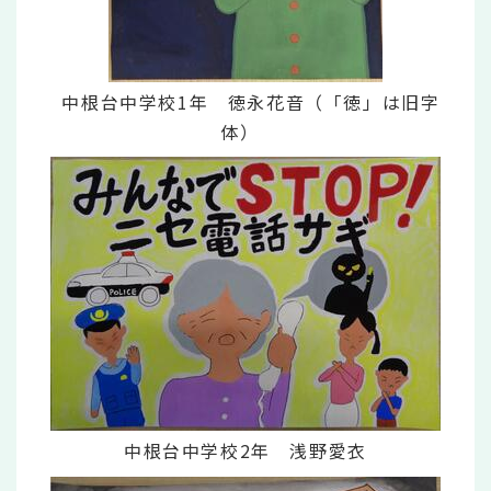
中根台中学校1年 徳永花音（「徳」は旧字
体）
中根台中学校2年 浅野愛衣