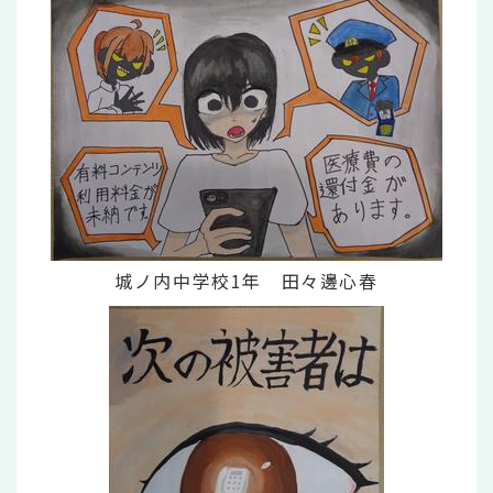
城ノ内中学校1年 田々邊心春