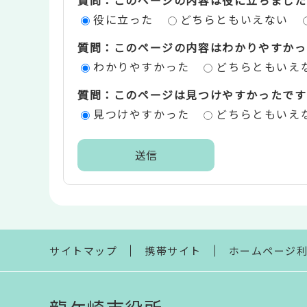
ン
役に立った
どちらともいえない
ツ
質問：このページの内容はわかりやすかっ
評
わかりやすかった
どちらともいえ
価
質問：このページは見つけやすかったです
エ
見つけやすかった
どちらともいえ
リ
ア
本
文
こ
こ
ま
サイトマップ
携帯サイト
ホームページ
で