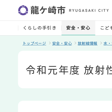
こ
の
ペ
ー
ジ
の
くらしの手引き
安全・安心
こど
先
頭
で
トップページ
安全・安心
放射線情報
水・
す
本
文
こ
令和元年度 放射
こ
か
ら