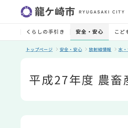
こ
の
ペ
ー
ジ
の
くらしの手引き
安全・安心
こど
先
頭
で
トップページ
安全・安心
放射線情報
水・
す
本
文
こ
平成27年度 農
こ
か
ら