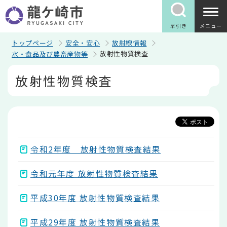
こ
の
ペ
早引き
メニュー
ー
ジ
トップページ
安全・安心
放射線情報
の
放射性物質検査
水・食品及び農畜産物等
先
頭
本
放射性物質検査
で
文
す
こ
こ
か
ら
令和2年度 放射性物質検査結果
令和元年度 放射性物質検査結果
平成30年度 放射性物質検査結果
平成29年度 放射性物質検査結果