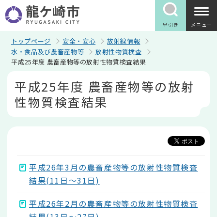
こ
の
ペ
早引き
メニュー
ー
ジ
トップページ
安全・安心
放射線情報
の
水・食品及び農畜産物等
放射性物質検査
先
平成25年度 農畜産物等の放射性物質検査結果
頭
で
本
平成25年度 農畜産物等の放射
す
文
こ
性物質検査結果
こ
か
ら
平成26年3月の農畜産物等の放射性物質検査
結果(11日～31日)
平成26年2月の農畜産物等の放射性物質検査
結果(13日～27日)