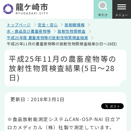
こ
の
ペ
早引き
メニュー
ー
ジ
トップページ
安全・安心
放射線情報
の
水・食品及び農畜産物等
放射性物質検査
先
平成25年度 農畜産物等の放射性物質検査結果
頭
平成25年11月の農畜産物等の放射性物質検査結果(5日～28日)
で
す
本
平成25年11月の農畜産物等の
文
こ
放射性物質検査結果(5日～28
こ
か
日)
ら
更新日：2018年3月1日
※食品放射能測定システムCAN-OSP-NAI 日立ア
ロカメディカル（株）社製で測定しています。