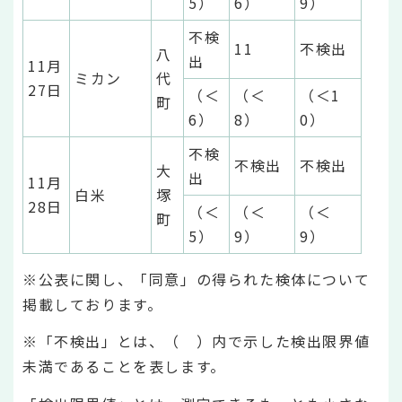
5）
6）
9）
不検
11
不検出
八
出
11月
ミカン
代
27日
（＜
（＜
（＜1
町
6）
8）
0）
不検
不検出
不検出
大
出
11月
白米
塚
28日
（＜
（＜
（＜
町
5）
9）
9）
※公表に関し、「同意」の得られた検体について
掲載しております。
※「不検出」とは、（ ）内で示した検出限界値
未満であることを表します。