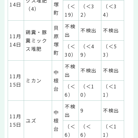
クス堆肥
14日
塚
（＜
（＜3
（＜3
（4）
町
19）
2）
4）
不検
貝
不検出
不検出
鶏糞・豚
出
11月
原
糞ミック
14日
塚
（＜
（＜4
（＜5
ス堆肥
町
30）
9）
3）
不検
不検出
不検出
中
出
11月
ミカン
根
15日
（＜
（＜1
（＜1
台
6）
0）
1）
不検
9
不検出
中
出
11月
ユズ
根
15日
（＜
（＜
（＜1
台
6）
6）
1）