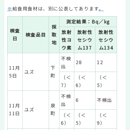
※
給食用食材は、別に公表してあります
。
測定結果：Bq／kg
採
検査
放射
放射性
放射性
検査品目
取
日
性ヨ
セシウ
セシウ
地
ウ素
ム137
ム134
不検
28
12
出
11月
下
ユズ
5日
町
（＜
（＜
（＜
7）
6）
5）
不検
6
不検出
出
11月
泉
ユズ
11日
町
（＜
（＜
（＜
6）
5）
9）