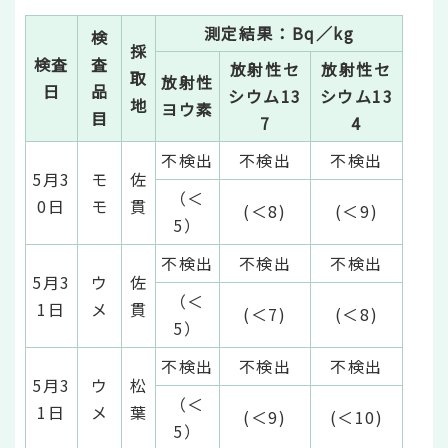
測定結果：Bq／kg
検
採
検査
査
放射性セ
放射性セ
取
放射性
日
品
シウム13
シウム13
地
ヨウ素
目
7
4
不検出
不検出
不検出
5月3
モ
佐
（＜
0日
モ
貫
(＜8)
(＜9)
5）
不検出
不検出
不検出
5月3
ウ
佐
（＜
1日
メ
貫
(＜7)
(＜8)
5）
不検出
不検出
不検出
5月3
ウ
松
（＜
1日
メ
葉
(＜9)
(＜10)
5）