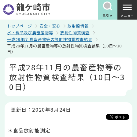
こ
の
ペ
早引き
メニュー
ー
ジ
トップページ
安全・安心
放射線情報
の
水・食品及び農畜産物等
放射性物質検査
先
平成28年度 農畜産物等の放射性物質検査結果
頭
平成28年11月の農畜産物等の放射性物質検査結果（10日～30
で
日）
す
本
平成28年11月の農畜産物等の
文
こ
放射性物質検査結果（10日～3
こ
か
0日）
ら
更新日：2020年8月24日
＊食品放射能測定