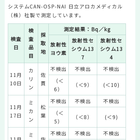
システムCAN-OSP-NAI 日立アロカメディカル
（株）社製で測定しています。
測定結果：Bq／kg
検
採
検査
査
放射性セ
放射性セ
取
放射性
日
品
シウム13
シウム13
地
ヨウ素
目
7
4
不検出
不検出
不検出
カ
11月
佐
リ
（＜
10日
貫
（＜9）
(＜10)
ン
6）
不検出
不検出
不検出
ミ
11月
松
カ
（＜
17日
葉
（＜8）
(＜9)
ン
5）
不検出
不検出
不検出
ミ
11月
佐