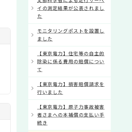
文部科学省による走行サーベ
イの測定結果が公表されまし
た
モニタリングポストを設置し
ました
【東京電力】住宅等の自主的
除染に係る費用の賠償につい
て
【東京電力】損害賠償請求を
行いました
【東京電力】原子力事故被害
者さまへの本補償の支払い手
続き