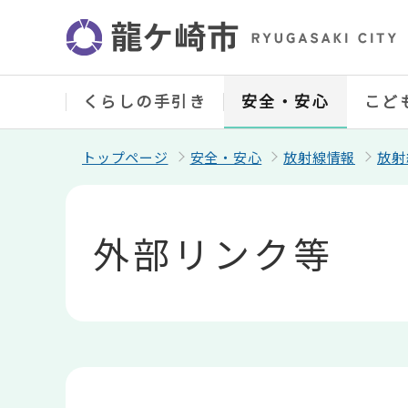
こ
の
ペ
ー
ジ
の
くらしの手引き
安全・安心
こど
先
頭
で
トップページ
安全・安心
放射線情報
放射
す
本
文
こ
外部リンク等
こ
か
ら