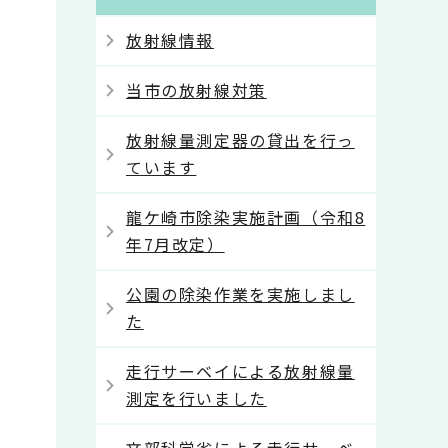
放射線情報
当市の放射線対策
放射線量測定器の貸出を行っ
ています
龍ケ崎市除染実施計画（令和8
年7月改定）
公園の除染作業を実施しまし
た
走行サーベイによる放射線量
測定を行いました