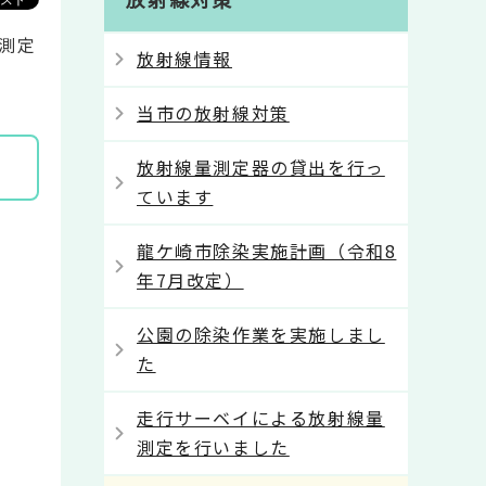
量測定
放射線情報
当市の放射線対策
放射線量測定器の貸出を行っ
ています
龍ケ崎市除染実施計画（令和8
年7月改定）
公園の除染作業を実施しまし
た
走行サーベイによる放射線量
測定を行いました