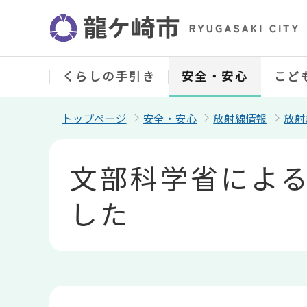
こ
の
ペ
ー
ジ
の
くらしの手引き
安全・安心
こど
先
頭
で
トップページ
安全・安心
放射線情報
放射
す
本
文
文部科学省によ
こ
こ
か
した
ら