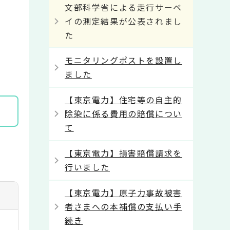
文部科学省による走行サーベ
イの測定結果が公表されまし
た
モニタリングポストを設置し
ました
【東京電力】住宅等の自主的
除染に係る費用の賠償につい
て
【東京電力】損害賠償請求を
行いました
【東京電力】原子力事故被害
者さまへの本補償の支払い手
続き