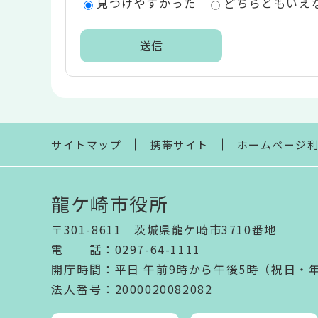
見つけやすかった
どちらともいえ
リ
ア
本
文
こ
こ
ま
サイトマップ
携帯サイト
ホームページ
で
龍ケ崎市役所
〒301-8611 茨城県龍ケ崎市3710番地
電話
：
0297-64-1111
開庁時間
：
平日 午前9時から午後5時（祝日・
法人番号
：2000020082082