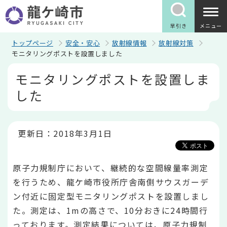
こ
の
ペ
早引き
メニュー
ー
ジ
トップページ
安全・安心
放射線情報
放射線対策
の
モニタリングポストを設置しました
先
本
頭
モニタリングポストを設置しま
文
で
こ
す
した
こ
か
ら
更新日：2018年3月1日
原子力規制庁において、継続的な空間線量率測定
を行うため、龍ケ崎市役所庁舎南側サウスガーデ
ン付近に固定型モニタリングポストを設置しまし
た。測定は、1mの高さで、10分おきに24時間行
っております。測定結果については、原子力規制