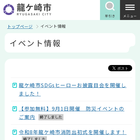
こ
の
ペ
早引き
メニュー
ー
ジ
イベント情報
トップページ
の
本
先
イベント情報
文
頭
こ
で
こ
す
か
ら
龍ケ崎市SDGsヒーローお披露目会を開催し
ました！
【参加無料】9月1日開催 防災イベントの
ご案内
令和8年龍ケ崎市消防出初式を開催します！