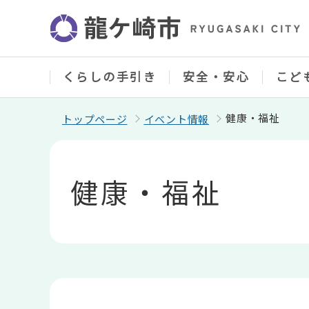
こ
の
ペ
ー
ジ
の
くらしの手引き
安全・安心
こど
先
頭
で
健康・福祉
トップページ
イベント情報
す
本
文
こ
健康・福祉
こ
か
ら