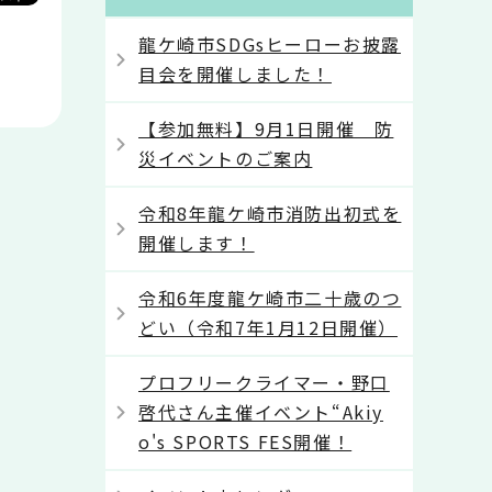
龍ケ崎市SDGsヒーローお披露
目会を開催しました！
【参加無料】9月1日開催 防
災イベントのご案内
令和8年龍ケ崎市消防出初式を
開催します！
令和6年度龍ケ崎市二十歳のつ
どい（令和7年1月12日開催）
プロフリークライマー・野口
啓代さん主催イベント“Akiy
o's SPORTS FES開催！