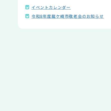
イベントカレンダー
令和8年度龍ケ崎市敬老会のお知らせ
本
文
こ
こ
ま
で