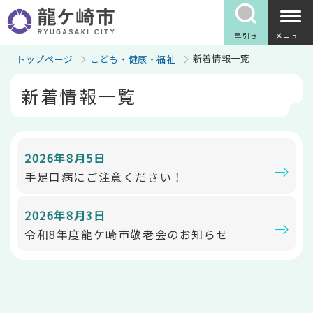
こ
の
ペ
早引き
メニュー
ー
ジ
新着情報一覧
トップページ
こども・健康・福祉
の
本
先
新着情報一覧
文
頭
こ
で
こ
す
か
ら
2026年8月5日
手足口病にご注意ください！
2026年8月3日
令和8年度龍ケ崎市敬老会のお知らせ
本
文
こ
こ
ま