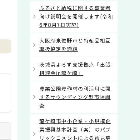
ふるさと納税に関する事業者
向け説明会を開催します(令和
6年8月7日実施)
大阪府泉佐野市と特産品相互
取扱協定を締結
茨城県よろず支援拠点「出張
相談会in龍ケ崎」
農業公園豊作村の利活用に関
するサウンディング型市場調
査
龍ケ崎市中小企業・小規模企
業振興基本計画（案）のパブ
リックコメントによる意見募