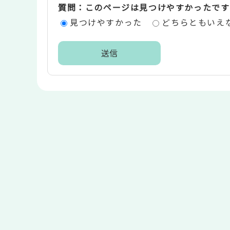
質問：このページは見つけやすかったです
エ
見つけやすかった
どちらともいえ
リ
ア
本
文
こ
こ
ま
で