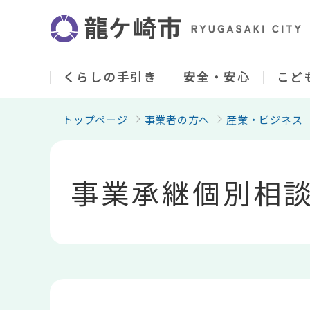
こ
の
ペ
ー
ジ
の
くらしの手引き
安全・安心
こど
先
頭
で
トップページ
事業者の方へ
産業・ビジネス
す
本
文
こ
事業承継個別相
こ
か
ら