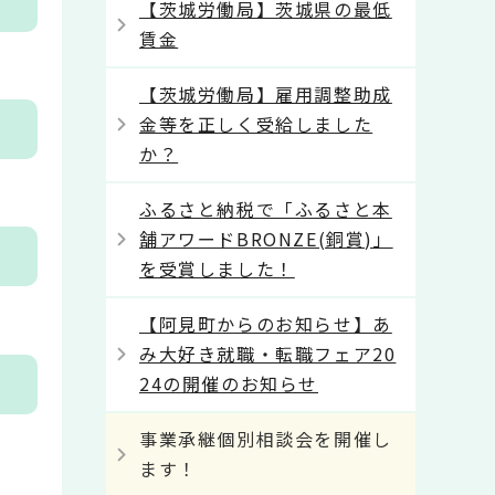
【茨城労働局】茨城県の最低
賃金
【茨城労働局】雇用調整助成
金等を正しく受給しました
か？
ふるさと納税で「ふるさと本
舗アワードBRONZE(銅賞)」
を受賞しました！
【阿見町からのお知らせ】あ
み大好き就職・転職フェア20
24の開催のお知らせ
事業承継個別相談会を開催し
ます！