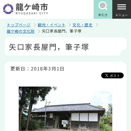
こ
の
ペ
早引き
メニュー
ー
ジ
トップページ
観光・イベント
文化・歴史
の
矢口家長屋門，筆子塚
龍ケ崎の文化財
先
頭
本
矢口家長屋門，筆子塚
で
文
す
こ
こ
か
ら
更新日：2018年3月1日