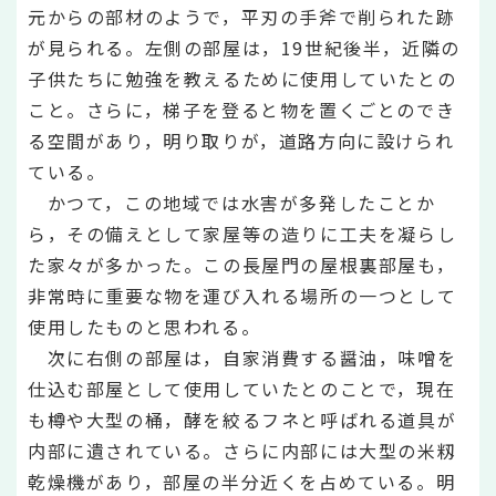
元からの部材のようで，平刃の手斧で削られた跡
が見られる。左側の部屋は，19世紀後半，近隣の
子供たちに勉強を教えるために使用していたとの
こと。さらに，梯子を登ると物を置くごとのでき
る空間があり，明り取りが，道路方向に設けられ
ている。
かつて，この地域では水害が多発したことか
ら，その備えとして家屋等の造りに工夫を凝らし
た家々が多かった。この長屋門の屋根裏部屋も，
非常時に重要な物を運び入れる場所の一つとして
使用したものと思われる。
次に右側の部屋は，自家消費する醤油，味噌を
仕込む部屋として使用していたとのことで，現在
も樽や大型の桶，酵を絞るフネと呼ばれる道具が
内部に遺されている。さらに内部には大型の米籾
乾燥機があり，部屋の半分近くを占めている。明