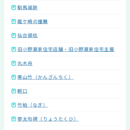
馴馬城跡
龍ケ崎の撞舞
仙台領柱
旧小野瀬家住宅店舗・旧小野瀬家住宅主屋
丸木舟
寒山竹（かんざんちく）
鰐口
竹柏（なぎ）
蓼太句碑（りょうたくひ）