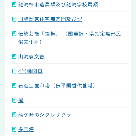
龍崎校木造扁額及び龍崎学校扁額
旧諸岡家住宅煉瓦門及び塀
伝統芸能「撞舞」 （国選択・県指定無形民
俗文化財）
山崎家文書
4号機関車
石造宝篋印塔（伝平国香供養塔）
欅
龍ケ崎のシダレザクラ
多宝塔