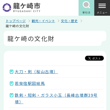
こ
の
ペ
早引き
メニュー
ー
ジ
トップページ
観光・イベント
文化・歴史
の
龍ケ崎の文化財
先
本
頭
龍ケ崎の文化財
文
で
こ
す
こ
か
ら
大刀・剣（桜山古墳）
若柴宿駅図絵馬
鉄剣・短剣・ガラス小玉（長峰古墳群39号
墳）