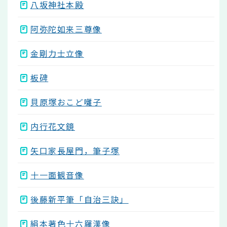
八坂神社本殿
阿弥陀如来三尊像
金剛力士立像
板碑
貝原塚おこど囃子
内行花文鏡
矢口家長屋門，筆子塚
十一面観音像
後藤新平筆「自治三訣」
絹本著色十六羅漢像