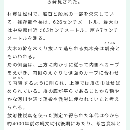
ら発見された。
材質は松材で、船首と船尾の一部を欠失してい
る。残存部全長は、626センチメートル、最大巾
は中央部付近で65センチメートル、厚さ7センチ
メートルを測る。
くりふね
大木の幹を木くり抜いて造られる丸木舟は
刳舟
と
もいわれる。
舟の側面は、上方に向かうに従って内側へカーブ
をえがき、内側のえぐりも側面のカーブに合わせ
ないわん
て
内彎
するように削られ、上端では舟の巾はせば
められている。舟の底が平らであることから穏や
かな河川や沼で運搬や漁労に使われていたと考え
られる。
放射性炭素を使った測定で得られた年代は今から
約4000年前の縄文時代後期にあたり、考古資料と