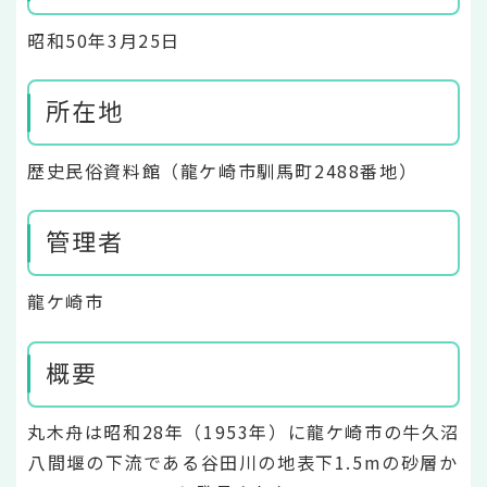
昭和50年3月25日
所在地
歴史民俗資料館（龍ケ崎市馴馬町2488番地）
管理者
龍ケ崎市
概要
丸木舟は昭和28年（1953年）に龍ケ崎市の牛久沼
八間堰の下流である谷田川の地表下1.5mの砂層か