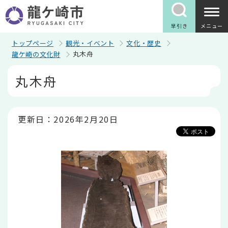
こ
の
ペ
早引き
メニュー
ー
ジ
トップページ
観光・イベント
文化・歴史
の
丸木舟
龍ケ崎の文化財
先
頭
本
丸木舟
で
文
す
こ
こ
か
ら
更新日：2026年2月20日