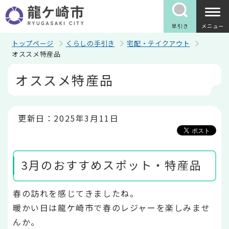
こ
の
ペ
早引き
メニュー
ー
ジ
トップページ
くらしの手引き
宅配・テイクアウト
の
オススメ特産品
先
本
頭
オススメ特産品
文
で
こ
す
こ
か
ら
更新日：2025年3月11日
3月のおすすめスポット・特産品
春の訪れを感じてきましたね。
暖かい日は龍ケ崎市で春のレジャーを楽しみませ
んか。