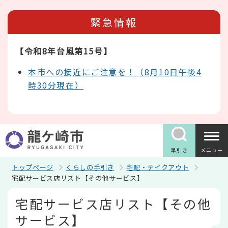
こ
の
緊急情報
ペ
ー
ジ
【令和8年台風第15号】
の
先
頭
本市への接近にご注意を！（8月10日午後4
で
時30分現在）
す
早引き
メニュー
トップページ
くらしの手引き
宅配・テイクアウト
宅配サービス店リスト【その他サービス】
本
宅配サービス店リスト【その他
文
こ
サービス】
こ