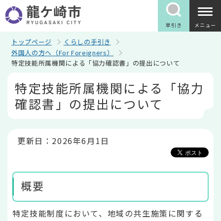
こ
の
ペ
早引き
メニュー
ー
ジ
トップページ
くらしの手引き
の
外国人の方へ（For Foreigners）
先
特定技能所属機関による「協力確認書」の提出について
頭
で
本
特定技能所属機関による「協力
す
文
こ
確認書」の提出について
こ
か
ら
更新日：2026年6月1日
概要
特定技能制度において、地域の共生施策に関する