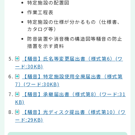
特定施設の配置図
作業工程表
特定施設の仕様が分かるもの（仕様書、
カタログ等）
防音装置や消音機の構造図等騒音の防止
措置を示す資料
【騒音】氏名等変更届出書（様式第6）(ワ
ード:30KB)
【騒音】特定施設使用全廃届出書（様式第
7）(ワード:30KB)
【騒音】承継届出書（様式第8）(ワード:31
KB)
【騒音】光ディスク提出書（様式第10）(ワ
ード:29KB)