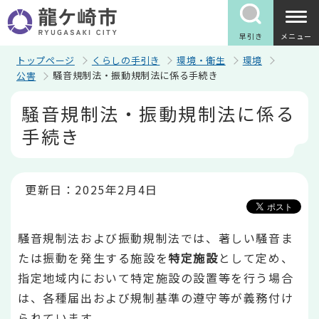
こ
の
ペ
早引き
メニュー
ー
ジ
トップページ
くらしの手引き
環境・衛生
環境
の
騒音規制法・振動規制法に係る手続き
公害
先
頭
本
騒音規制法・振動規制法に係る
で
文
す
こ
手続き
こ
か
ら
更新日：2025年2月4日
騒音規制法および振動規制法では、著しい騒音ま
たは振動を発生する施設を
特定施設
として定め、
指定地域内において特定施設の設置等を行う場合
は、各種届出および規制基準の遵守等が義務付け
られています。