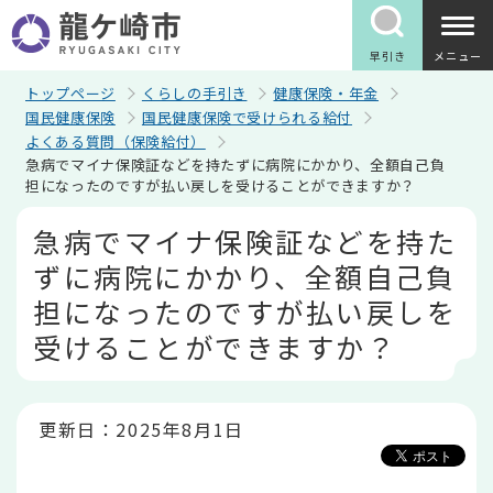
こ
の
ペ
早引き
メニュー
ー
ジ
トップページ
くらしの手引き
健康保険・年金
の
国民健康保険
国民健康保険で受けられる給付
先
よくある質問（保険給付）
頭
急病でマイナ保険証などを持たずに病院にかかり、全額自己負
で
担になったのですが払い戻しを受けることができますか？
す
本
急病でマイナ保険証などを持た
文
こ
ずに病院にかかり、全額自己負
こ
か
担になったのですが払い戻しを
ら
受けることができますか？
更新日：2025年8月1日