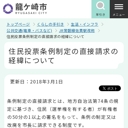
こ
の
ペ
早引き
メニュー
ー
ジ
トップページ
くらしの手引き
生活・インフラ
の
公共交通(電車・バスなど)
JR常磐線佐貫駅改称
先
住民投票条例制定の直接請求の経緯について
頭
で
本
住民投票条例制定の直接請求の
す
文
こ
経緯について
こ
か
ら
更新日：2018年3月1日
条例制定の直接請求とは、地方自治法第74条の規
定に基づき、住民（選挙権を有する者）が有権者
の50分の1以上の署名をもって、条例の制定又は
改廃を市長に請求できる制度です。