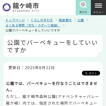
こ
の
ペ
早引き
メニュー
ー
ジ
トップページ
くらしの手引き
施設案内
公園
の
よくある質問（文化・スポーツ施設）
先
公園でバーベキューをしていいですか
頭
で
本
公園でバーベキューをしていい
す
文
こ
ですか
こ
か
ら
更新日：2025年8月22日
公園では、バーベキューを行なうことはできませ
ん。
ただし、龍ケ崎市森林公園(アドベンチャーバレー
龍ケ崎）内では、指定された場所でバーベキュー