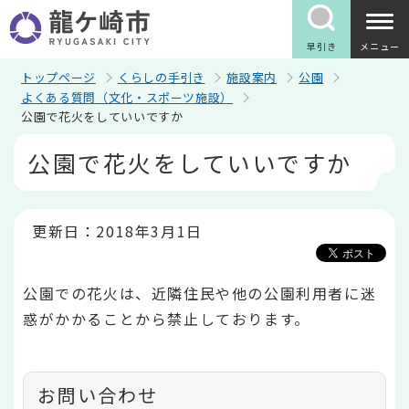
こ
の
ペ
早引き
メニュー
ー
ジ
トップページ
くらしの手引き
施設案内
公園
の
よくある質問（文化・スポーツ施設）
先
公園で花火をしていいですか
頭
で
本
公園で花火をしていいですか
す
文
こ
こ
か
ら
更新日：2018年3月1日
公園での花火は、近隣住民や他の公園利用者に迷
惑がかかることから禁止しております。
お問い合わせ