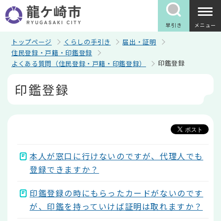
こ
の
ペ
早引き
メニュー
ー
ジ
トップページ
くらしの手引き
届出・証明
の
住民登録・戸籍・印鑑登録
先
印鑑登録
よくある質問（住民登録・戸籍・印鑑登録）
頭
で
本
す
印鑑登録
文
こ
こ
か
ら
本人が窓口に行けないのですが、代理人でも
登録できますか？
印鑑登録の時にもらったカードがないのです
が、印鑑を持っていけば証明は取れますか？