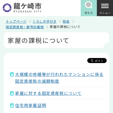
こ
の
ペ
早引き
メニュー
ー
ジ
トップページ
くらしの手引き
税金
の
家屋の課税について
固定資産税・都市計画税
先
頭
本
家屋の課税について
で
文
す
こ
こ
か
ら
大規模の修繕等が行われたマンションに係る
固定資産税の減額制度
家屋に対する固定資産税について
住宅用家屋証明