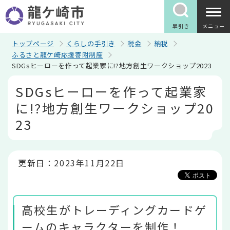
こ
の
ペ
早引き
メニュー
ー
ジ
トップページ
くらしの手引き
税金
納税
の
ふるさと龍ケ崎応援寄附制度
先
SDGsヒーローを作って起業家に!?地方創生ワークショップ2023
頭
で
本
SDGsヒーローを作って起業家
す
文
こ
に!?地方創生ワークショップ20
こ
か
23
ら
更新日：2023年11月22日
高校生がトレーディングカードゲ
ームのキャラクターを制作！