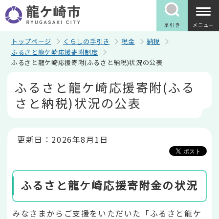
こ
の
ペ
早引き
メニュー
ー
ジ
トップページ
くらしの手引き
税金
納税
の
ふるさと龍ケ崎応援寄附制度
先
ふるさと龍ケ崎応援寄附(ふるさと納税)状況の公表
頭
で
本
ふるさと龍ケ崎応援寄附(ふる
す
文
こ
さと納税)状況の公表
こ
か
ら
更新日：2026年8月1日
ふるさと龍ケ崎応援寄附金の状況
みなさまからご支援をいただいた「ふるさと龍ケ